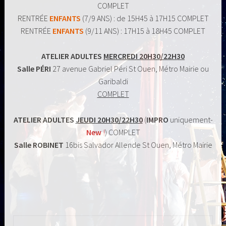
COMPLET
RENTRÉE
ENFANTS
(7/9 ANS) : de 15H45 à 17H15 COMPLET
RENTRÉE
ENFANTS
(9/11 ANS) : 17H15 à 18H45 COMPLET
ATELIER ADULTES
MERCREDI
20H30/22H30
Salle PÉRI
27
avenue Gabriel Péri St Ouen, Métro Mairie ou
Garibaldi
COMPLET
ATELIER ADULTES
JEUDI
20H30/22H30
(
IMPRO
uniquement-
New
!
) COMPLET
Salle ROBINET
16bis Salvador Allende St Ouen, Métro Mairie