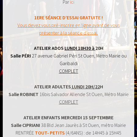
Par
ici
1ERE SÉANCE D’ESSAI GRATUITE !
Vous devez vous pré-inscrire en ligne avant de vous
présenter à la séance d’essai.
ATELIER ADOS
LUNDI 18H30 à
20H
Salle PÉRI
27 avenue Gabriel Péri St Ouen, Métro Mairie ou
Garibaldi
COMPLET
ATELIER ADULTES
LUNDI 20H/22
H
Salle ROBINET
16bis Salvador Allende St Ouen, Métro Mairie
COMPLET
ATELIER ENFANTS MERCREDI 15 SEPTEMBRE
Salle CIPRIANI
38 Bld Jean Jaurès à St Ouen, métro Mairie
RENTRÉE
TOUT- PETITS
(4/6ANS) : de 14H45 à 15H45