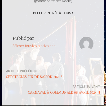
(grande serre des Docks)
BELLE RENTRÉE À TOUS !
Publié par
Afficher tous les articles par
ARTICLE PRÉCÉDENT
Navigation
SPECTACLES FIN DE SAISON 2023 !
de
ARTICLE SUIVANT
l’article
CARNAVAL À COMMUNALE 06 AVRIL 2024 !!!