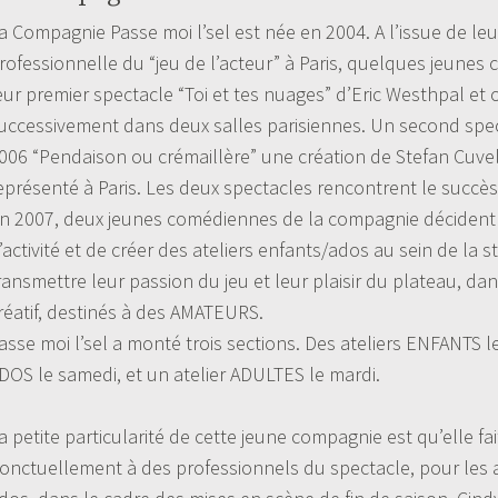
a Compagnie Passe moi l’sel est née en 2004. A l’issue de le
rofessionnelle du “jeu de l’acteur” à Paris, quelques jeune
eur premier spectacle “Toi et tes nuages” d’Eric Westhpal e
uccessivement dans deux salles parisiennes. Un second spec
006 “Pendaison ou crémaillère” une création de Stefan Cuvel
eprésenté à Paris. Les deux spectacles rencontrent le succès
n 2007, deux jeunes comédiennes de la compagnie décident 
’activité et de créer des ateliers enfants/ados au sein de la s
ransmettre leur passion du jeu et leur plaisir du plateau, dan
réatif, destinés à des AMATEURS.
asse moi l’sel a monté trois sections. Des ateliers ENFANTS l
DOS le samedi, et un atelier ADULTES le mardi.
a petite particularité de cette jeune compagnie est qu’elle fa
onctuellement à des professionnels du spectacle, pour les a