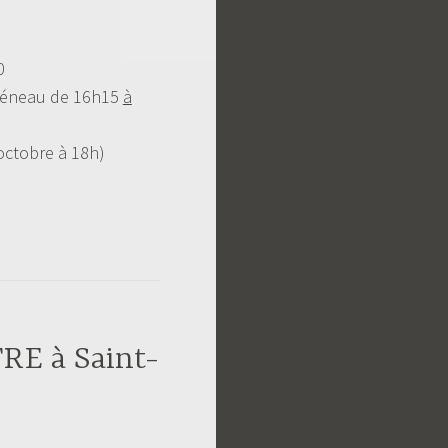
0
créneau de 16h15
à
octobre à 18h)
RE à Saint-