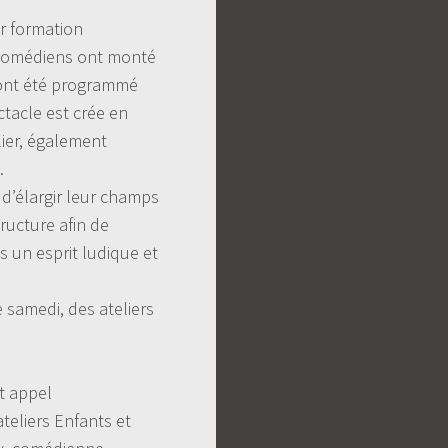
ur formation
s comédiens ont monté
t ont été programmé
tacle est crée en
ier, également
.
d’élargir leur champs
tructure afin de
s un esprit ludique et
e samedi, des ateliers
it appel
teliers Enfants et