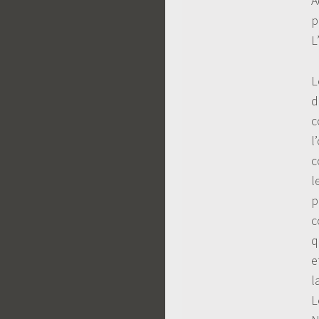
A
p
L
L
d
c
l
c
l
p
c
q
e
l
L