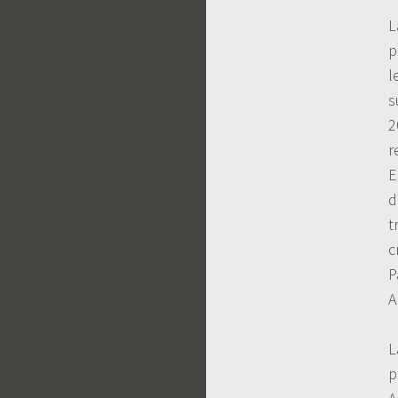
L
p
l
s
2
r
E
d
t
c
P
A
L
p