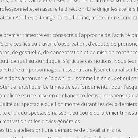
dos, dans le cadre des mises en scène de fin de saison. Cin
rofessionnelle, en assure la direction. Elle dirige les ateliers
’atelier Adultes est dirigé par Guillaume, metteur en scène e
e premier trimestre est consacré à l’approche de l’activité p
’exercices liés au travail d’observation, d’écoute, de prononci
orps, de gestuelle, de concentration et de mise en confiance.
’outil central autour duquel s’articule ces notions. Nous leu
onstruire un personnage, à ressentir, analyser et canaliser 
es aidons à trouver le “clown” qui sommeille en eux et qui car
otentiel artistique. Ce trimestre est fondamental pour l’acqu
omplicité et une mise en confiance collective indispensable à l
ualité du spectacle que l’on monte durant les deux derniers
t le choix du spectacle naissent au cours du premier trimestr
a motivation et les envies générales.
es trois ateliers ont une démarche de travail similaire.