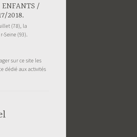
/ ENFANTS /
7/2018.
llet (78), la
r-Seine (93).
ger sur ce site les
te dédié aux activités
el