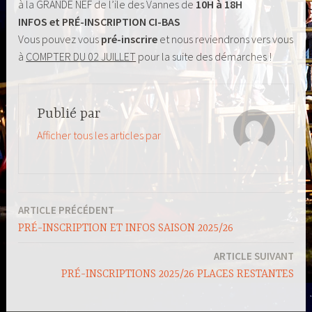
à la GRANDE NEF de l’ile des Vannes de
10H à 18H
INFOS et PRÉ-INSCRIPTION CI-BAS
Vous pouvez vous
pré-inscrire
et nous reviendrons vers vous
à
COMPTER DU 02 JUILLET
pour la suite des démarches !
Publié par
Afficher tous les articles par
ARTICLE PRÉCÉDENT
Navigation
PRÉ-INSCRIPTION ET INFOS SAISON 2025/26
de
ARTICLE SUIVANT
l’article
PRÉ-INSCRIPTIONS 2025/26 PLACES RESTANTES