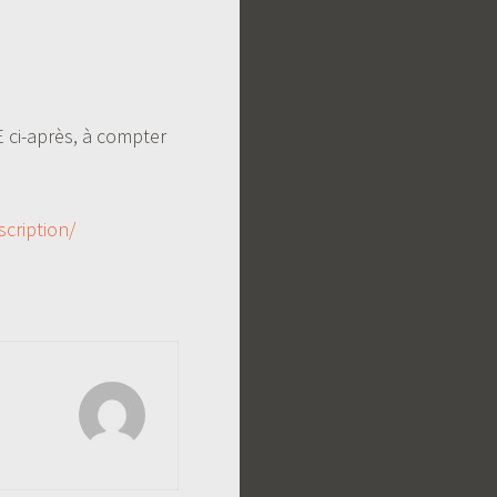
i-après, à compter
scription/